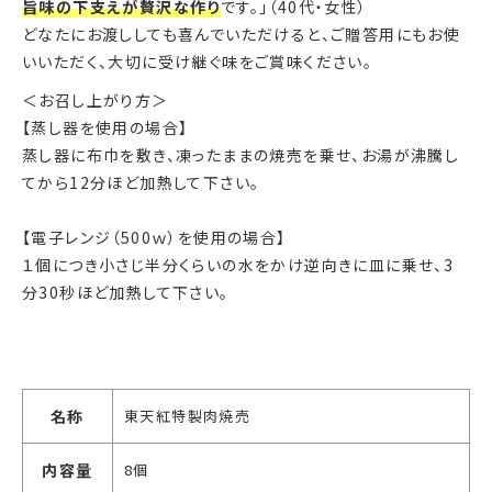
旨味の下支えが贅沢な作り
です。」（40代・女性）
どなたにお渡ししても喜んでいただけると、ご贈答用にもお使
いいただく、大切に受け継ぐ味をご賞味ください。
＜お召し上がり方＞
【蒸し器を使用の場合】
蒸し器に布巾を敷き、凍ったままの焼売を乗せ、お湯が沸騰し
てから12分ほど加熱して下さい。
【電子レンジ（500ｗ）を使用の場合】
１個につき小さじ半分くらいの水をかけ逆向きに皿に乗せ、3
分30秒ほど加熱して下さい。
名称
東天紅特製肉焼売
内容量
8個