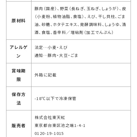
豚肉（国産）、野菜（長ねぎ、玉ねぎ、しょうが）、皮
（小麦粉、植物油脂、食塩）、えび、干し貝柱、ごま
原材料
油、砂糖、ホタテエキス、発酵調味料、しょうゆ、清
酒、食塩、香辛料／増粘剤（加工でんぷん）
アレルゲ
法定…小麦・えび
通知…豚肉・大豆・ごま
ン
賞味期
外箱に記載
限
保存方
-18℃以下で冷凍保管
法
株式会社東天紅
販売者
東京都台東区池之端1-4-1
0120-19-1015