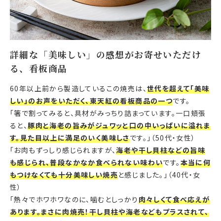
詳細な「美味しい」の感想がお寄せいただけ
る、看板商品
60年以上前から製造しているこの焼売は、
世代を超えて「美味
しい」のお声をいただく、東天紅の看板商品の一つ
です。
「箸で割ってみると、具材がみっちり詰まっています。一口頬張
ると、
豚肉と海老の旨みがジュワッと口の中いっぱいに溢れま
す。見た目以上に満足のいく美味しさ
です。」（50代・女性）
「お肉もずっしり感じられますが、
海老や干し貝柱などの旨味
も感じられ、普段なかなか食べられない味わい
です。
本当に何
もつけなくても十分美味しい焼売
と感じました。」（40代・女
性）
「熱々でホワホワなのに、噛むとしっかり
肉々しくて食べ応えが
あります。まさに肉焼売！干し貝柱や海老などもプラスされて、